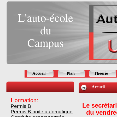
L'auto-école
du
Campus
Accueil
Plan
Théorie
Accueil
F
ormation:
Le secrétari
Permis B
Permis B boite automatique
du vendred